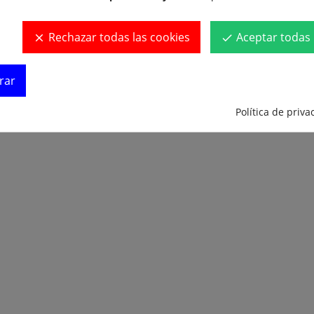
ién compraron:
Rechazar todas las cookies
Aceptar todas 
clear
done
rar
Política de priva