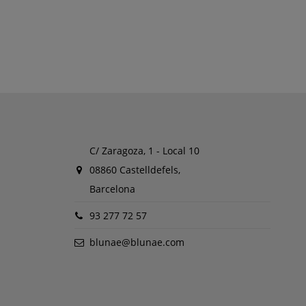
C/ Zaragoza, 1 - Local 10
08860 Castelldefels,
Barcelona
93 277 72 57
blunae@blunae.com