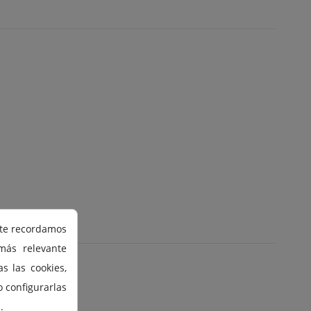
 te recordamos
más relevante
s las cookies,
o configurarlas
.