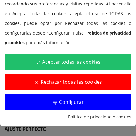
recordando sus preferencias y visitas repetidas. Al hacer clic
en Aceptar todas las cookies, acepta el uso de TODAS las
cookies, puede optar por Rechazar todas las cookies o
configurarlas desde "Configurar" Pulse
Política de privacidad
CARACTERÍSTICAS Y BENEFICIOS
y cookies
para más información.
Aceptar todas las cookies
done
LENTES TRADICIONALES DE MONTURA RÍGIDA
E
ncajan alrededor de
las
cuencas de los ojos
Rechazar todas las cookies
proporcionando
un sello hermético
clear
GAFAS PARA COMPETICIÓN
Configurar
tune
Lentes
de bajo perfil
diseñadas para la competición
,
para reducir la resistencia
y aumentar la velocidad
Política de privacidad y cookies
AJUSTE PERFECTO