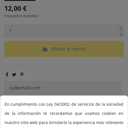
12,00 €
Impuestos incluidos
Añadir al carrito
Notificarme cuando esté disponible
En cumplimiento con Ley 34/2002, de servicios de la sociedad
de la información te recordamos que usamos cookies en
nuestro sitio web para brindarle la experiencia más relevante