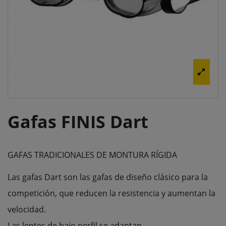
Gafas FINIS Dart
GAFAS TRADICIONALES DE MONTURA RÍGIDA
Las
gafas
Dart
son
las gafas
de diseño
clásico
para la
competición, que
reducen la resistencia
y aumentan la
velocidad
.
Las lentes
de bajo perfil
se adaptan